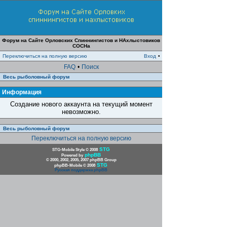
Форум на Сайте Орловских Спиннингистов и НАхлыстовиков
СОСНа
Переключиться на полную версию
Вход
•
FAQ
•
Поиск
Весь рыболовный форум
Информация
Создание нового аккаунта на текущий момент
невозможно.
Весь рыболовный форум
Переключиться на полную версию
STG
STG-Mobile Style © 2008
phpBB
Powered by
© 2000, 2002, 2005, 2007 phpBB Group
STG
phpBB-Mobile © 2008
Русская поддержка phpBB