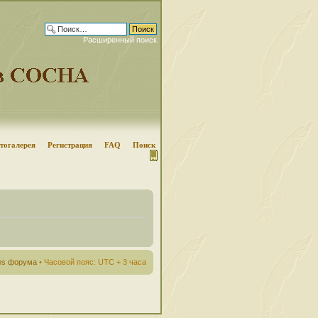
Расширенный поиск
тогалерея
Регистрация
FAQ
Поиск
ies форума
• Часовой пояс: UTC + 3 часа