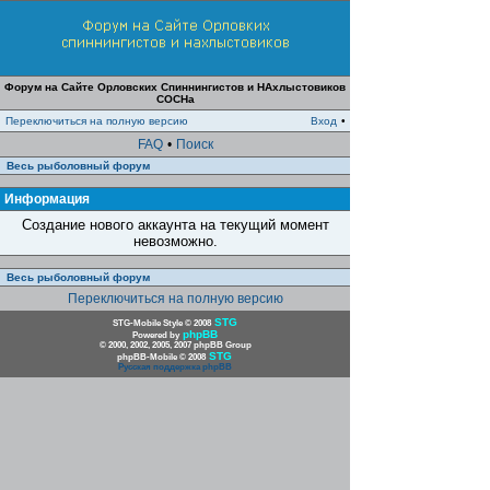
Форум на Сайте Орловских Спиннингистов и НАхлыстовиков
СОСНа
Переключиться на полную версию
Вход
•
FAQ
•
Поиск
Весь рыболовный форум
Информация
Создание нового аккаунта на текущий момент
невозможно.
Весь рыболовный форум
Переключиться на полную версию
STG
STG-Mobile Style © 2008
phpBB
Powered by
© 2000, 2002, 2005, 2007 phpBB Group
STG
phpBB-Mobile © 2008
Русская поддержка phpBB