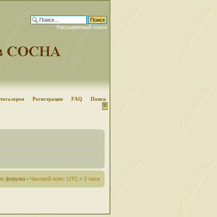
Расширенный поиск
тогалерея
Регистрация
FAQ
Поиск
ies форума
• Часовой пояс: UTC + 3 часа