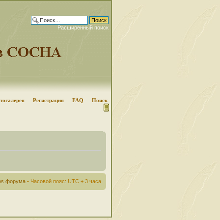
Расширенный поиск
тогалерея
Регистрация
FAQ
Поиск
ies форума
• Часовой пояс: UTC + 3 часа