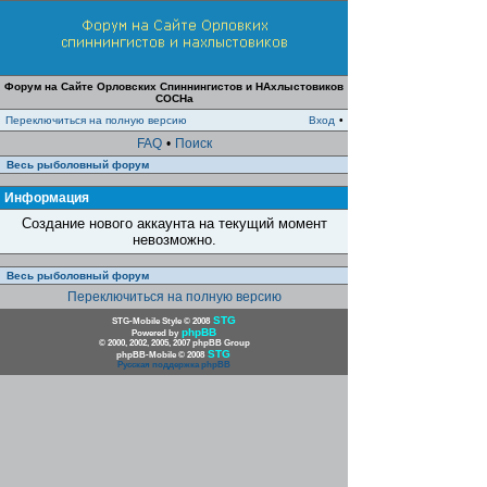
Форум на Сайте Орловских Спиннингистов и НАхлыстовиков
СОСНа
Переключиться на полную версию
Вход
•
FAQ
•
Поиск
Весь рыболовный форум
Информация
Создание нового аккаунта на текущий момент
невозможно.
Весь рыболовный форум
Переключиться на полную версию
STG
STG-Mobile Style © 2008
phpBB
Powered by
© 2000, 2002, 2005, 2007 phpBB Group
STG
phpBB-Mobile © 2008
Русская поддержка phpBB