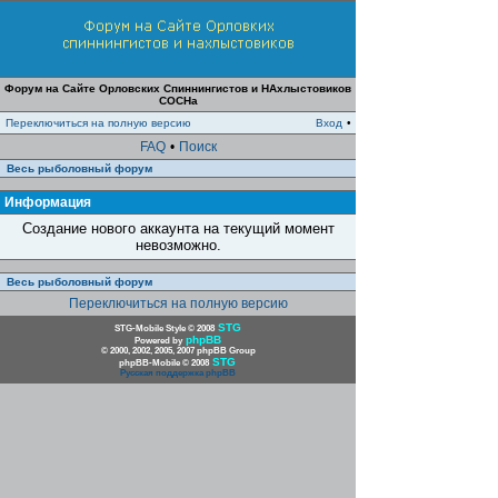
Форум на Сайте Орловских Спиннингистов и НАхлыстовиков
СОСНа
Переключиться на полную версию
Вход
•
FAQ
•
Поиск
Весь рыболовный форум
Информация
Создание нового аккаунта на текущий момент
невозможно.
Весь рыболовный форум
Переключиться на полную версию
STG
STG-Mobile Style © 2008
phpBB
Powered by
© 2000, 2002, 2005, 2007 phpBB Group
STG
phpBB-Mobile © 2008
Русская поддержка phpBB