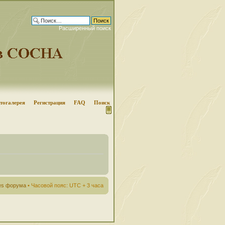
Расширенный поиск
тогалерея
Регистрация
FAQ
Поиск
ies форума
• Часовой пояс: UTC + 3 часа