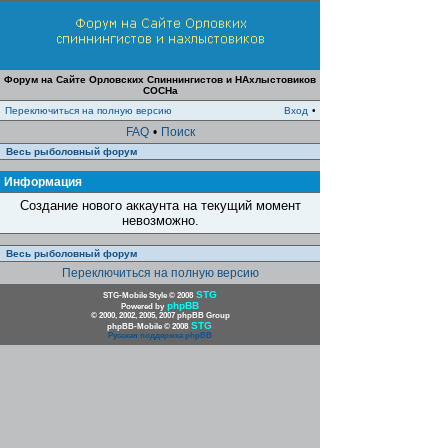
Форум на Сайте Орловских Спиннингистов и НАхлыстовиков
СОСНа
Переключиться на полную версию
Вход
•
FAQ
•
Поиск
Весь рыболовный форум
Информация
Создание нового аккаунта на текущий момент
невозможно.
Весь рыболовный форум
Переключиться на полную версию
STG
STG-Mobile Style © 2008
phpBB
Powered by
© 2000, 2002, 2005, 2007 phpBB Group
STG
phpBB-Mobile © 2008
Русская поддержка phpBB