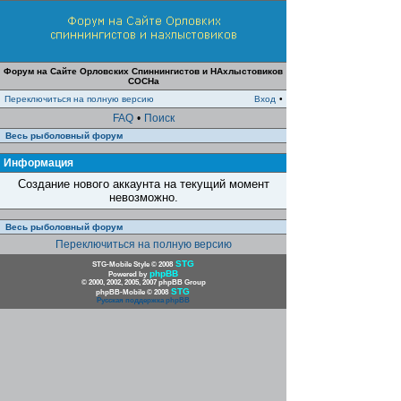
Форум на Сайте Орловских Спиннингистов и НАхлыстовиков
СОСНа
Переключиться на полную версию
Вход
•
FAQ
•
Поиск
Весь рыболовный форум
Информация
Создание нового аккаунта на текущий момент
невозможно.
Весь рыболовный форум
Переключиться на полную версию
STG
STG-Mobile Style © 2008
phpBB
Powered by
© 2000, 2002, 2005, 2007 phpBB Group
STG
phpBB-Mobile © 2008
Русская поддержка phpBB