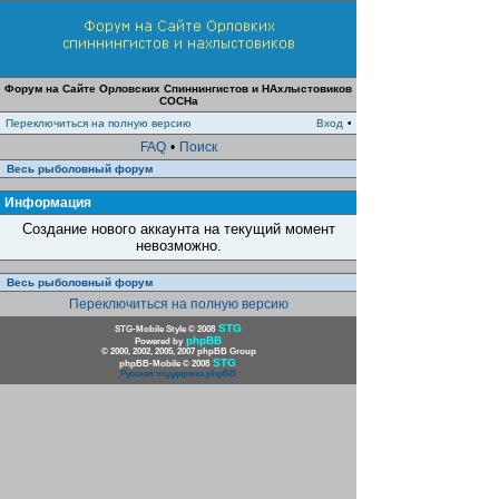
Форум на Сайте Орловских Спиннингистов и НАхлыстовиков
СОСНа
Переключиться на полную версию
Вход
•
FAQ
•
Поиск
Весь рыболовный форум
Информация
Создание нового аккаунта на текущий момент
невозможно.
Весь рыболовный форум
Переключиться на полную версию
STG
STG-Mobile Style © 2008
phpBB
Powered by
© 2000, 2002, 2005, 2007 phpBB Group
STG
phpBB-Mobile © 2008
Русская поддержка phpBB