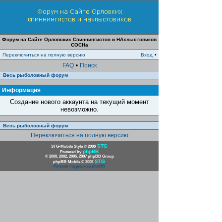
Форум на Сайте Орловских Спиннингистов и НАхлыстовиков
СОСНа
Переключиться на полную версию
Вход
•
FAQ
•
Поиск
Весь рыболовный форум
Информация
Создание нового аккаунта на текущий момент
невозможно.
Весь рыболовный форум
Переключиться на полную версию
STG
STG-Mobile Style © 2008
phpBB
Powered by
© 2000, 2002, 2005, 2007 phpBB Group
STG
phpBB-Mobile © 2008
Русская поддержка phpBB