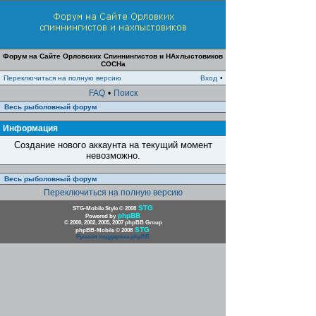
Форум на Сайте Орловских Спиннингистов и НАхлыстовиков
СОСНа
Переключиться на полную версию
Вход
•
FAQ
•
Поиск
Весь рыболовный форум
Информация
Создание нового аккаунта на текущий момент
невозможно.
Весь рыболовный форум
Переключиться на полную версию
STG
STG-Mobile Style © 2008
phpBB
Powered by
© 2000, 2002, 2005, 2007 phpBB Group
STG
phpBB-Mobile © 2008
Русская поддержка phpBB