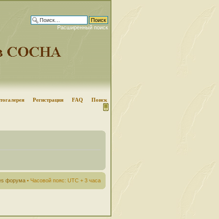
Расширенный поиск
тогалерея
Регистрация
FAQ
Поиск
ies форума
• Часовой пояс: UTC + 3 часа