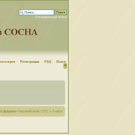
Расширенный поиск
тогалерея
Регистрация
FAQ
Поиск
ies форума
• Часовой пояс: UTC + 3 часа