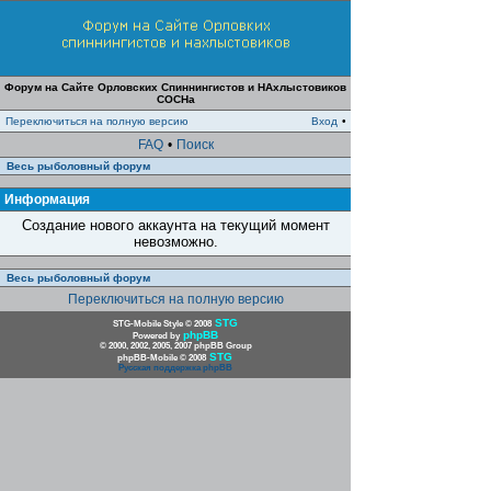
Форум на Сайте Орловских Спиннингистов и НАхлыстовиков
СОСНа
Переключиться на полную версию
Вход
•
FAQ
•
Поиск
Весь рыболовный форум
Информация
Создание нового аккаунта на текущий момент
невозможно.
Весь рыболовный форум
Переключиться на полную версию
STG
STG-Mobile Style © 2008
phpBB
Powered by
© 2000, 2002, 2005, 2007 phpBB Group
STG
phpBB-Mobile © 2008
Русская поддержка phpBB