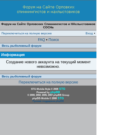
Форум на Сайте Орловских Спиннингистов и НАхлыстовиков
СОСНа
Переключиться на полную версию
Вход
•
FAQ
•
Поиск
Весь рыболовный форум
Информация
Создание нового аккаунта на текущий момент
невозможно.
Весь рыболовный форум
Переключиться на полную версию
STG
STG-Mobile Style © 2008
phpBB
Powered by
© 2000, 2002, 2005, 2007 phpBB Group
STG
phpBB-Mobile © 2008
Русская поддержка phpBB