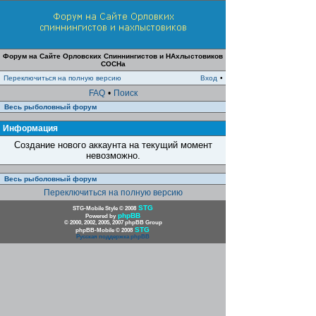
Форум на Сайте Орловских Спиннингистов и НАхлыстовиков
СОСНа
Переключиться на полную версию
Вход
•
FAQ
•
Поиск
Весь рыболовный форум
Информация
Создание нового аккаунта на текущий момент
невозможно.
Весь рыболовный форум
Переключиться на полную версию
STG
STG-Mobile Style © 2008
phpBB
Powered by
© 2000, 2002, 2005, 2007 phpBB Group
STG
phpBB-Mobile © 2008
Русская поддержка phpBB