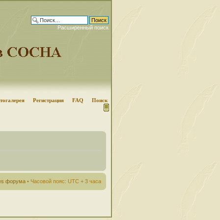
Расширенный поиск
тогалерея
Регистрация
FAQ
Поиск
ies форума
• Часовой пояс: UTC + 3 часа