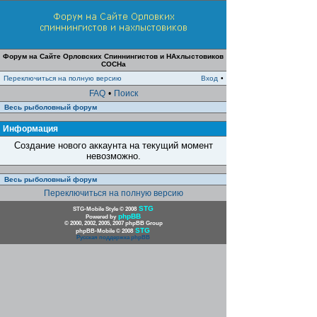
Форум на Сайте Орловских Спиннингистов и НАхлыстовиков
СОСНа
Переключиться на полную версию
Вход
•
FAQ
•
Поиск
Весь рыболовный форум
Информация
Создание нового аккаунта на текущий момент
невозможно.
Весь рыболовный форум
Переключиться на полную версию
STG
STG-Mobile Style © 2008
phpBB
Powered by
© 2000, 2002, 2005, 2007 phpBB Group
STG
phpBB-Mobile © 2008
Русская поддержка phpBB