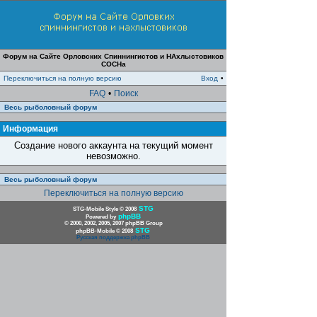
Форум на Сайте Орловских Спиннингистов и НАхлыстовиков
СОСНа
Переключиться на полную версию
Вход
•
FAQ
•
Поиск
Весь рыболовный форум
Информация
Создание нового аккаунта на текущий момент
невозможно.
Весь рыболовный форум
Переключиться на полную версию
STG
STG-Mobile Style © 2008
phpBB
Powered by
© 2000, 2002, 2005, 2007 phpBB Group
STG
phpBB-Mobile © 2008
Русская поддержка phpBB