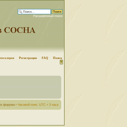
Расширенный поиск
тогалерея
Регистрация
FAQ
Поиск
ies форума
• Часовой пояс: UTC + 3 часа