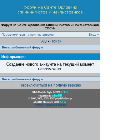
Форум на Сайте Орловских Спиннингистов и НАхлыстовиков
СОСНа
Переключиться на полную версию
Вход
•
FAQ
•
Поиск
Весь рыболовный форум
Информация
Создание нового аккаунта на текущий момент
невозможно.
Весь рыболовный форум
Переключиться на полную версию
STG
STG-Mobile Style © 2008
phpBB
Powered by
© 2000, 2002, 2005, 2007 phpBB Group
STG
phpBB-Mobile © 2008
Русская поддержка phpBB