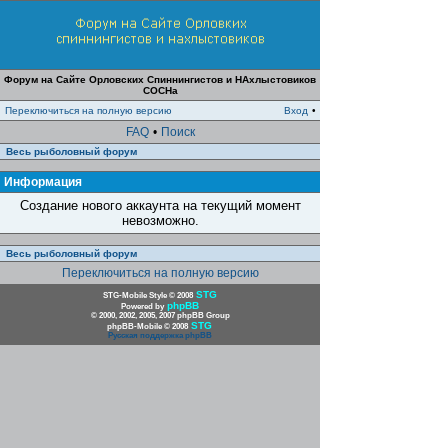
Форум на Сайте Орловских Спиннингистов и НАхлыстовиков
СОСНа
Переключиться на полную версию
Вход
•
FAQ
•
Поиск
Весь рыболовный форум
Информация
Создание нового аккаунта на текущий момент
невозможно.
Весь рыболовный форум
Переключиться на полную версию
STG
STG-Mobile Style © 2008
phpBB
Powered by
© 2000, 2002, 2005, 2007 phpBB Group
STG
phpBB-Mobile © 2008
Русская поддержка phpBB