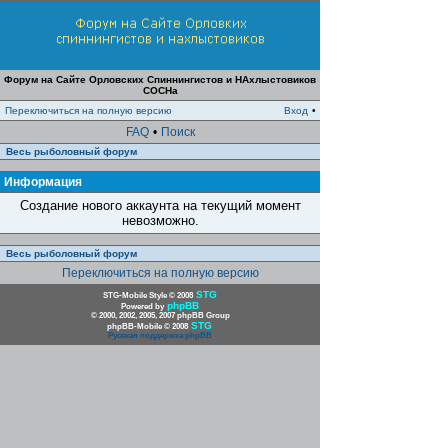
Форум на Сайте Орловских Спиннингистов и НАхлыстовиков
СОСНа
Переключиться на полную версию
Вход
•
FAQ
•
Поиск
Весь рыболовный форум
Информация
Создание нового аккаунта на текущий момент
невозможно.
Весь рыболовный форум
Переключиться на полную версию
STG
STG-Mobile Style © 2008
phpBB
Powered by
© 2000, 2002, 2005, 2007 phpBB Group
STG
phpBB-Mobile © 2008
Русская поддержка phpBB