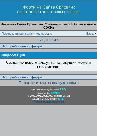
Форум на Сайте Орловских Спиннингистов и НАхлыстовиков
СОСНа
Переключиться на полную версию
Вход
•
FAQ
•
Поиск
Весь рыболовный форум
Информация
Создание нового аккаунта на текущий момент
невозможно.
Весь рыболовный форум
Переключиться на полную версию
STG
STG-Mobile Style © 2008
phpBB
Powered by
© 2000, 2002, 2005, 2007 phpBB Group
STG
phpBB-Mobile © 2008
Русская поддержка phpBB