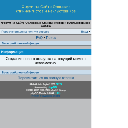
Форум на Сайте Орловских Спиннингистов и НАхлыстовиков
СОСНа
Переключиться на полную версию
Вход
•
FAQ
•
Поиск
Весь рыболовный форум
Информация
Создание нового аккаунта на текущий момент
невозможно.
Весь рыболовный форум
Переключиться на полную версию
STG
STG-Mobile Style © 2008
phpBB
Powered by
© 2000, 2002, 2005, 2007 phpBB Group
STG
phpBB-Mobile © 2008
Русская поддержка phpBB