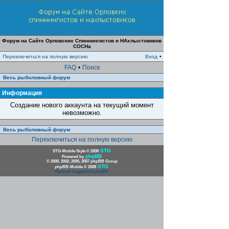
Форум на Сайте Орловских Спиннингистов и НАхлыстовиков
СОСНа
Переключиться на полную версию
Вход
•
FAQ
•
Поиск
Весь рыболовный форум
Информация
Создание нового аккаунта на текущий момент
невозможно.
Весь рыболовный форум
Переключиться на полную версию
STG
STG-Mobile Style © 2008
phpBB
Powered by
© 2000, 2002, 2005, 2007 phpBB Group
STG
phpBB-Mobile © 2008
Русская поддержка phpBB