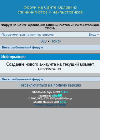
Форум на Сайте Орловских Спиннингистов и НАхлыстовиков
СОСНа
Переключиться на полную версию
Вход
•
FAQ
•
Поиск
Весь рыболовный форум
Информация
Создание нового аккаунта на текущий момент
невозможно.
Весь рыболовный форум
Переключиться на полную версию
STG
STG-Mobile Style © 2008
phpBB
Powered by
© 2000, 2002, 2005, 2007 phpBB Group
STG
phpBB-Mobile © 2008
Русская поддержка phpBB