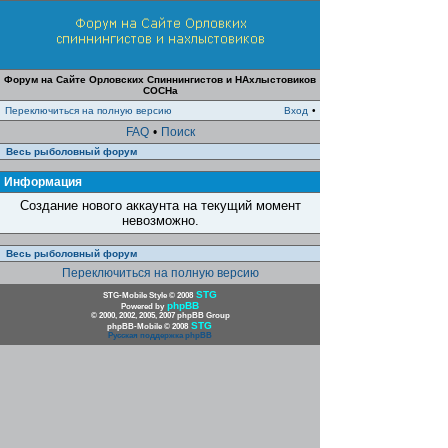
Форум на Сайте Орловских Спиннингистов и НАхлыстовиков
СОСНа
Переключиться на полную версию
Вход
•
FAQ
•
Поиск
Весь рыболовный форум
Информация
Создание нового аккаунта на текущий момент
невозможно.
Весь рыболовный форум
Переключиться на полную версию
STG
STG-Mobile Style © 2008
phpBB
Powered by
© 2000, 2002, 2005, 2007 phpBB Group
STG
phpBB-Mobile © 2008
Русская поддержка phpBB