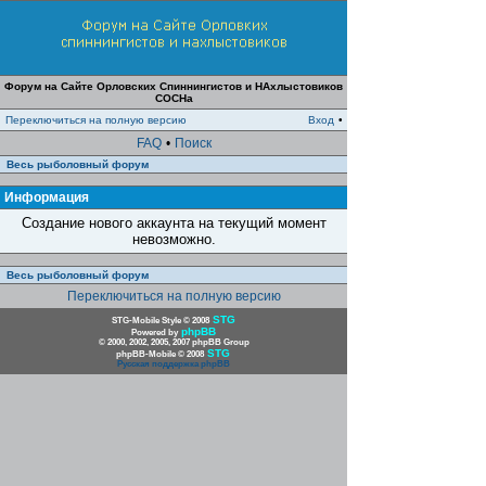
Форум на Сайте Орловских Спиннингистов и НАхлыстовиков
СОСНа
Переключиться на полную версию
Вход
•
FAQ
•
Поиск
Весь рыболовный форум
Информация
Создание нового аккаунта на текущий момент
невозможно.
Весь рыболовный форум
Переключиться на полную версию
STG
STG-Mobile Style © 2008
phpBB
Powered by
© 2000, 2002, 2005, 2007 phpBB Group
STG
phpBB-Mobile © 2008
Русская поддержка phpBB