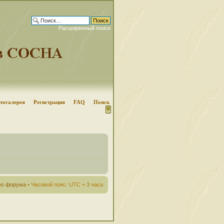
Расширенный поиск
тогалерея
Регистрация
FAQ
Поиск
ies форума
• Часовой пояс: UTC + 3 часа