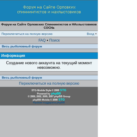
Форум на Сайте Орловских Спиннингистов и НАхлыстовиков
СОСНа
Переключиться на полную версию
Вход
•
FAQ
•
Поиск
Весь рыболовный форум
Информация
Создание нового аккаунта на текущий момент
невозможно.
Весь рыболовный форум
Переключиться на полную версию
STG
STG-Mobile Style © 2008
phpBB
Powered by
© 2000, 2002, 2005, 2007 phpBB Group
STG
phpBB-Mobile © 2008
Русская поддержка phpBB