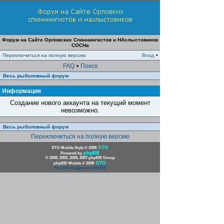
Форум на Сайте Орловских Спиннингистов и НАхлыстовиков
СОСНа
Переключиться на полную версию
Вход
•
FAQ
•
Поиск
Весь рыболовный форум
Информация
Создание нового аккаунта на текущий момент
невозможно.
Весь рыболовный форум
Переключиться на полную версию
STG
STG-Mobile Style © 2008
phpBB
Powered by
© 2000, 2002, 2005, 2007 phpBB Group
STG
phpBB-Mobile © 2008
Русская поддержка phpBB