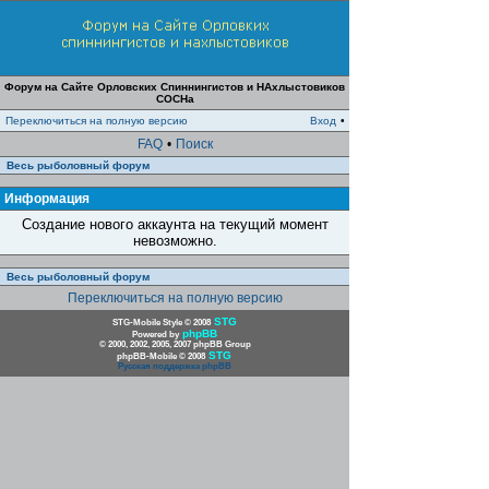
Форум на Сайте Орловских Спиннингистов и НАхлыстовиков
СОСНа
Переключиться на полную версию
Вход
•
FAQ
•
Поиск
Весь рыболовный форум
Информация
Создание нового аккаунта на текущий момент
невозможно.
Весь рыболовный форум
Переключиться на полную версию
STG
STG-Mobile Style © 2008
phpBB
Powered by
© 2000, 2002, 2005, 2007 phpBB Group
STG
phpBB-Mobile © 2008
Русская поддержка phpBB