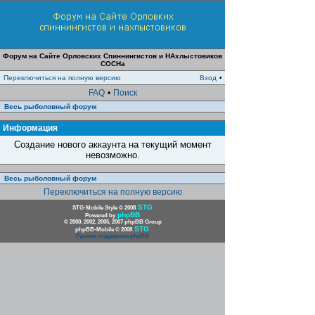
Форум на Сайте Орловских Спиннингистов и НАхлыстовиков
СОСНа
Переключиться на полную версию
Вход
•
FAQ
•
Поиск
Весь рыболовный форум
Информация
Создание нового аккаунта на текущий момент
невозможно.
Весь рыболовный форум
Переключиться на полную версию
STG
STG-Mobile Style © 2008
phpBB
Powered by
© 2000, 2002, 2005, 2007 phpBB Group
STG
phpBB-Mobile © 2008
Русская поддержка phpBB