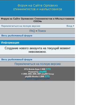
Форум на Сайте Орловских Спиннингистов и НАхлыстовиков
СОСНа
Переключиться на полную версию
Вход
•
FAQ
•
Поиск
Весь рыболовный форум
Информация
Создание нового аккаунта на текущий момент
невозможно.
Весь рыболовный форум
Переключиться на полную версию
STG
STG-Mobile Style © 2008
phpBB
Powered by
© 2000, 2002, 2005, 2007 phpBB Group
STG
phpBB-Mobile © 2008
Русская поддержка phpBB