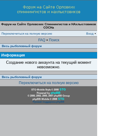
Форум на Сайте Орловских Спиннингистов и НАхлыстовиков
СОСНа
Переключиться на полную версию
Вход
•
FAQ
•
Поиск
Весь рыболовный форум
Информация
Создание нового аккаунта на текущий момент
невозможно.
Весь рыболовный форум
Переключиться на полную версию
STG
STG-Mobile Style © 2008
phpBB
Powered by
© 2000, 2002, 2005, 2007 phpBB Group
STG
phpBB-Mobile © 2008
Русская поддержка phpBB