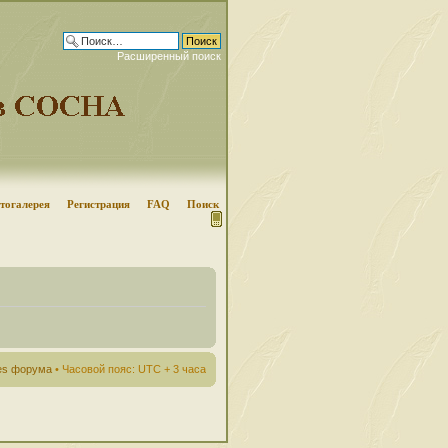
Расширенный поиск
тогалерея
Регистрация
FAQ
Поиск
ies форума
• Часовой пояс: UTC + 3 часа