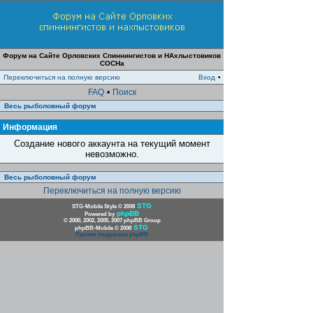
Форум на Сайте Орловских Спиннингистов и НАхлыстовиков
СОСНа
Переключиться на полную версию
Вход
•
FAQ
•
Поиск
Весь рыболовный форум
Информация
Создание нового аккаунта на текущий момент
невозможно.
Весь рыболовный форум
Переключиться на полную версию
STG
STG-Mobile Style © 2008
phpBB
Powered by
© 2000, 2002, 2005, 2007 phpBB Group
STG
phpBB-Mobile © 2008
Русская поддержка phpBB