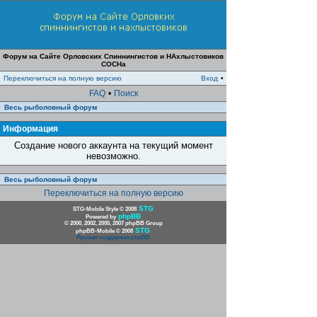
Форум на Сайте Орловских Спиннингистов и НАхлыстовиков
СОСНа
Переключиться на полную версию
Вход
•
FAQ
•
Поиск
Весь рыболовный форум
Информация
Создание нового аккаунта на текущий момент
невозможно.
Весь рыболовный форум
Переключиться на полную версию
STG
STG-Mobile Style © 2008
phpBB
Powered by
© 2000, 2002, 2005, 2007 phpBB Group
STG
phpBB-Mobile © 2008
Русская поддержка phpBB