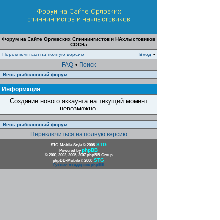
Форум на Сайте Орловских Спиннингистов и НАхлыстовиков
СОСНа
Переключиться на полную версию
Вход
•
FAQ
•
Поиск
Весь рыболовный форум
Информация
Создание нового аккаунта на текущий момент
невозможно.
Весь рыболовный форум
Переключиться на полную версию
STG
STG-Mobile Style © 2008
phpBB
Powered by
© 2000, 2002, 2005, 2007 phpBB Group
STG
phpBB-Mobile © 2008
Русская поддержка phpBB