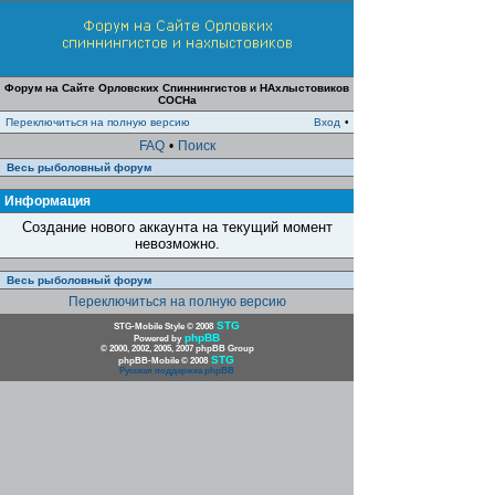
Форум на Сайте Орловских Спиннингистов и НАхлыстовиков
СОСНа
Переключиться на полную версию
Вход
•
FAQ
•
Поиск
Весь рыболовный форум
Информация
Создание нового аккаунта на текущий момент
невозможно.
Весь рыболовный форум
Переключиться на полную версию
STG
STG-Mobile Style © 2008
phpBB
Powered by
© 2000, 2002, 2005, 2007 phpBB Group
STG
phpBB-Mobile © 2008
Русская поддержка phpBB