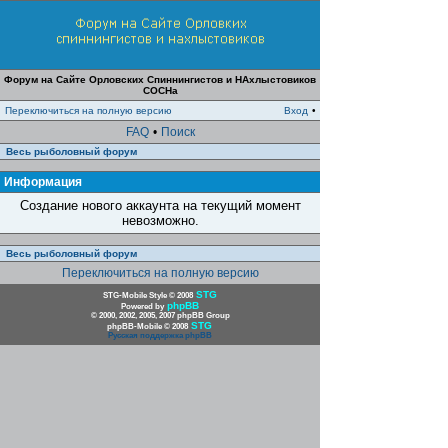
Форум на Сайте Орловских Спиннингистов и НАхлыстовиков
СОСНа
Переключиться на полную версию
Вход
•
FAQ
•
Поиск
Весь рыболовный форум
Информация
Создание нового аккаунта на текущий момент
невозможно.
Весь рыболовный форум
Переключиться на полную версию
STG
STG-Mobile Style © 2008
phpBB
Powered by
© 2000, 2002, 2005, 2007 phpBB Group
STG
phpBB-Mobile © 2008
Русская поддержка phpBB