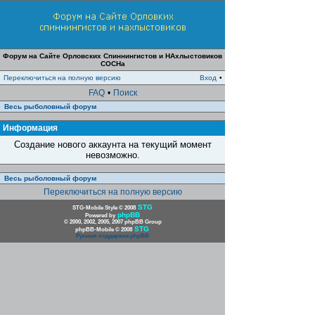
Форум на Сайте Орловских Спиннингистов и НАхлыстовиков
СОСНа
Переключиться на полную версию
Вход
•
FAQ
•
Поиск
Весь рыболовный форум
Информация
Создание нового аккаунта на текущий момент
невозможно.
Весь рыболовный форум
Переключиться на полную версию
STG
STG-Mobile Style © 2008
phpBB
Powered by
© 2000, 2002, 2005, 2007 phpBB Group
STG
phpBB-Mobile © 2008
Русская поддержка phpBB