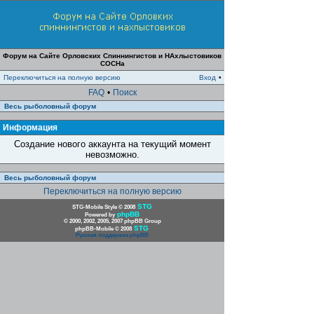
Форум на Сайте Орловских Спиннингистов и НАхлыстовиков
СОСНа
Переключиться на полную версию
Вход
•
FAQ
•
Поиск
Весь рыболовный форум
Информация
Создание нового аккаунта на текущий момент
невозможно.
Весь рыболовный форум
Переключиться на полную версию
STG
STG-Mobile Style © 2008
phpBB
Powered by
© 2000, 2002, 2005, 2007 phpBB Group
STG
phpBB-Mobile © 2008
Русская поддержка phpBB