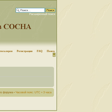
Расширенный поиск
тогалерея
Регистрация
FAQ
Поиск
ies форума
• Часовой пояс: UTC + 3 часа