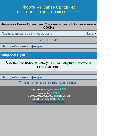
Форум на Сайте Орловских Спиннингистов и НАхлыстовиков
СОСНа
Переключиться на полную версию
Вход
•
FAQ
•
Поиск
Весь рыболовный форум
Информация
Создание нового аккаунта на текущий момент
невозможно.
Весь рыболовный форум
Переключиться на полную версию
STG
STG-Mobile Style © 2008
phpBB
Powered by
© 2000, 2002, 2005, 2007 phpBB Group
STG
phpBB-Mobile © 2008
Русская поддержка phpBB