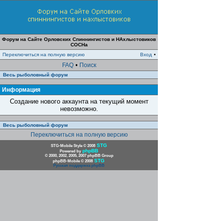
Форум на Сайте Орловских Спиннингистов и НАхлыстовиков
СОСНа
Переключиться на полную версию
Вход
•
FAQ
•
Поиск
Весь рыболовный форум
Информация
Создание нового аккаунта на текущий момент
невозможно.
Весь рыболовный форум
Переключиться на полную версию
STG
STG-Mobile Style © 2008
phpBB
Powered by
© 2000, 2002, 2005, 2007 phpBB Group
STG
phpBB-Mobile © 2008
Русская поддержка phpBB