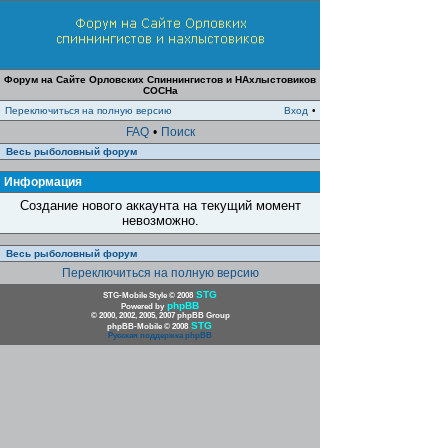
Форум на Сайте Орловских Спиннингистов и НАхлыстовиков
СОСНа
Переключиться на полную версию
Вход
•
FAQ
•
Поиск
Весь рыболовный форум
Информация
Создание нового аккаунта на текущий момент
невозможно.
Весь рыболовный форум
Переключиться на полную версию
STG
STG-Mobile Style © 2008
phpBB
Powered by
© 2000, 2002, 2005, 2007 phpBB Group
STG
phpBB-Mobile © 2008
Русская поддержка phpBB